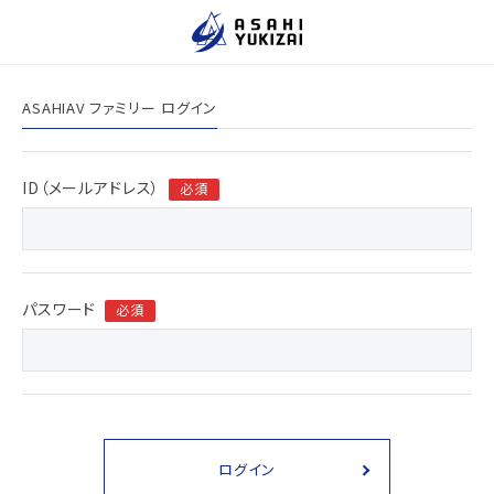
ペ
こ
こ
ー
こ
こ
ジ
か
か
内
ら
ら
ASAHIAV ファミリー ログイン
を
サ
本
移
イ
文
動
ト
で
ID（メールアドレス）
必須
す
内
す
る
主
た
要
め
メ
パスワード
必須
の
ニ
リ
ュ
ン
ー
ク
で
で
す
す
ログイン
サ