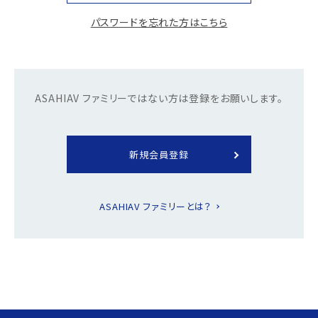
イ
パスワードを忘れた方はこちら
ト
内
主
要
ASAHIAV ファミリーではない方は登録をお願いします。
メ
ニ
ュ
ー
新規会員登録
へ
移
動
ASAHIAV ファミリーとは？
し
ま
す
本
文
へ