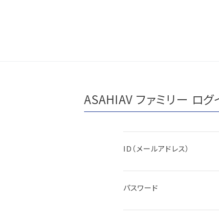
ペ
こ
こ
ー
こ
こ
ジ
か
か
内
ら
ら
を
サ
本
移
イ
文
動
ト
で
ASAHIAV ファミリー ログ
す
内
す
る
主
た
要
め
メ
ID（メールアドレス）
の
ニ
リ
ュ
ン
ー
パスワード
ク
で
で
す
す