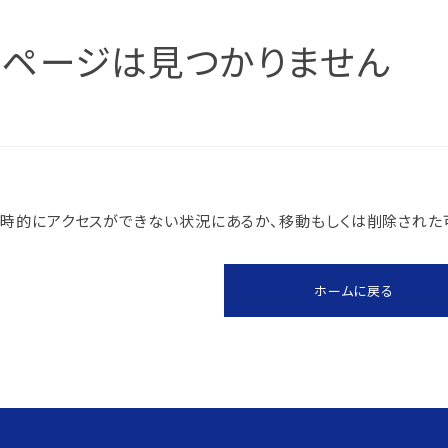
のページは見つかりません
スにつ
につい
時的にアクセスができない状況にあるか、移動もしくは削除された
針
ホームに戻る
防止
本方針
ム認証
に？
電子化
の結果
ム認証
針
な取引