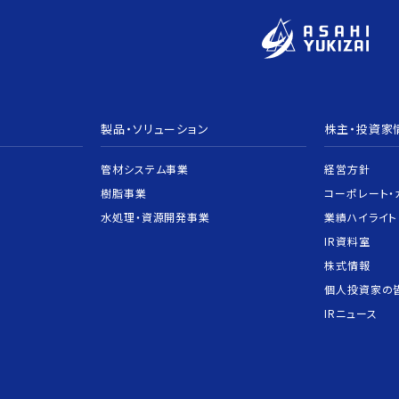
報制度
な取引
報制度
）
ー方針
製品・ソリューション
株主・投資家
定書類
管材システム事業
経営方針
樹脂事業
コーポレート・
水処理・資源開発事業
業績ハイライト
IR資料室
めに
株式情報
個人投資家の
IRニュース