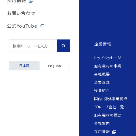
採用情報
取引先からの相談・通
内部統制体制
旭有機材の歴史
バルブサイジングソフト
取引先との公正・適切
お問い合わせ
取引先からの相談・通
会社案内
安全データシート（SDS
地域社会への貢献
公式YouTube
採用情報
配管診断
マルチステークホルダ
企業情報
輸出貿易管理・該非判
トップメッセージ
自動発行サービス
旭有機材の事業
日本語
English
お困りごと相談室
会社概要
企業理念
安全にご使用いただくた
役員紹介
製品保証について
国内・海外事業拠点
グループ会社一覧
旭有機材の歴史
会社案内
採用情報