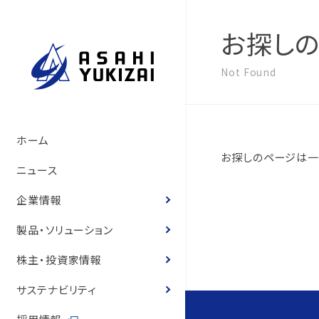
お探し
Not Found
トップメッセージ
管材システム事業
経営方針
サステナビリティマネジメント
管材システム事業
旭有機材の歴史
製品情報
製品カタログ
ソリューション
トップメッセージ
コーポレート・ガバナン
決算短信
株式の状況
旭有機材グループ
SDGsへの寄与
環境マネジメント
人的資本経営の推進
コーポレートガバナンス
ホーム
お探しのページは一
いて
サステナビリティ基本方
て
旭有機材の事業
樹脂事業
コーポレート・ガバナンス
事業と社会課題の関わり
樹脂事業
沿革
カタログ
お客様の声
お客様の声
事業等のリスク
有価証券報告書
株主還元
気候変動への取り組み
人権の尊重
ニュース
役員紹介
体制
役員紹介
会社概要
水処理・資源開発事業
業績ハイライト
E.環境
水処理・資源開発事業
図面・取扱説明書
導入事例
経営状況説明資料
株主総会
化学物質
健康経営
企業情報
役員報酬
8つのテーマ
役員報酬
企業理念
お客様の声
IR資料室
S.社会
価格表
登録商標のご紹介
株主通信
定款・株式取扱規程
ゼロエミッションと汚染
労働安全衛生
製品・ソリューション
内部統制体制構築の基
環境マネジメントシステ
リスクマネジメント
役員紹介
株式情報
G.ガバナンス
耐薬品表
フェノール樹脂ってなぁ
中期経営計画
株式諸手続き・株券の
環境・安全報告書
保安防災
株主・投資家情報
取締役会の実効性評価
品質マネジメントシステ
コンプライアンス
国内・海外事業拠点
個人投資家の皆様へ
ニュース
統合報告書
電子公告
知的財産への投資
サステナビリティ
概要
内部統制体制の基本方
グループ会社一覧
IRニュース
営業拠点
お客様との公正・適切