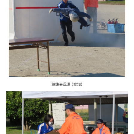
競錬会風景 (愛知)