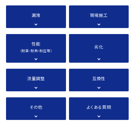
漏洩
現場施工
性能
劣化
（耐薬・耐熱・耐圧等）
流量調整
互換性
その他
よくある質問