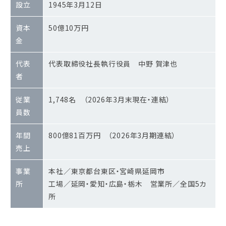
設立
1945年3月12日
資本
50億10万円
金
代表
代表取締役社長執行役員 中野 賀津也
者
従業
1,748名 （2026年3月末現在・連結）
員数
年間
800億81百万円 （2026年3月期連結）
売上
事業
本社／東京都台東区・宮崎県延岡市
所
工場／延岡・愛知・広島・栃木 営業所／全国5カ
所