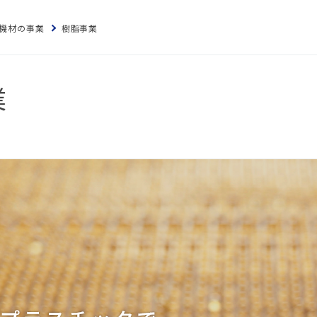
機材の事業
樹脂事業
業
スにつ
につい
針
防止
本方針
ム認証
に？
電子化
の結果
ム認証
針
な取引