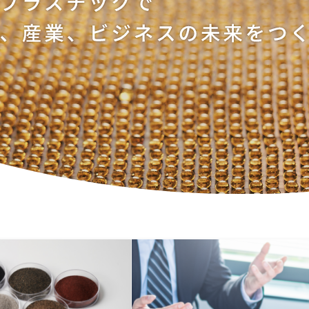
報制度
な取引
報制度
）
ー方針
定書類
めに