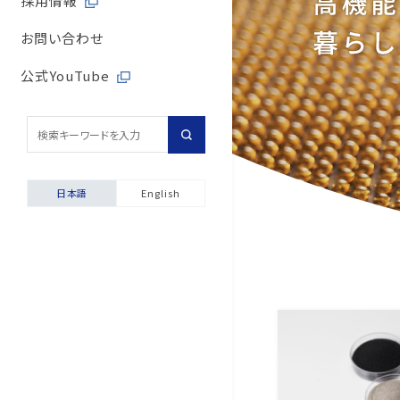
採用情報
取引先からの相談・通
内部統制体制
旭有機材の歴史
バルブサイジングソフト
取引先との公正・適切
お問い合わせ
取引先からの相談・通
会社案内
安全データシート（SDS
地域社会への貢献
公式YouTube
採用情報
配管診断
マルチステークホルダ
輸出貿易管理・該非判
自動発行サービス
日本語
English
お困りごと相談室
安全にご使用いただくた
製品保証について