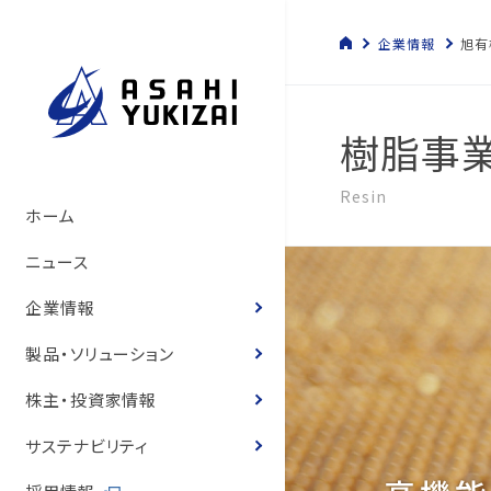
企業情報
旭有
樹脂事
Resin
トップメッセージ
管材システム事業
経営方針
サステナビリティマネジメント
管材システム事業
旭有機材の歴史
製品情報
製品カタログ
ソリューション
トップメッセージ
コーポレート・ガバナン
決算短信
株式の状況
旭有機材グループ
SDGsへの寄与
環境マネジメント
人的資本経営の推進
コーポレートガバナンス
ホーム
いて
サステナビリティ基本方
て
旭有機材の事業
樹脂事業
コーポレート・ガバナンス
事業と社会課題の関わり
樹脂事業
沿革
カタログ
お客様の声
お客様の声
事業等のリスク
有価証券報告書
株主還元
気候変動への取り組み
人権の尊重
ニュース
役員紹介
体制
役員紹介
会社概要
水処理・資源開発事業
業績ハイライト
E.環境
水処理・資源開発事業
図面・取扱説明書
導入事例
経営状況説明資料
株主総会
化学物質
健康経営
企業情報
役員報酬
8つのテーマ
役員報酬
企業理念
お客様の声
IR資料室
S.社会
価格表
登録商標のご紹介
株主通信
定款・株式取扱規程
ゼロエミッションと汚染
労働安全衛生
製品・ソリューション
内部統制体制構築の基
環境マネジメントシステ
リスクマネジメント
役員紹介
株式情報
G.ガバナンス
耐薬品表
フェノール樹脂ってなぁ
中期経営計画
株式諸手続き・株券の
環境・安全報告書
保安防災
株主・投資家情報
取締役会の実効性評価
品質マネジメントシステ
コンプライアンス
国内・海外事業拠点
個人投資家の皆様へ
ニュース
統合報告書
電子公告
知的財産への投資
サステナビリティ
概要
内部統制体制の基本方
グループ会社一覧
IRニュース
営業拠点
お客様との公正・適切