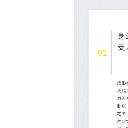
身
支
02
成形
樹脂
身近
動車
宅で
タン