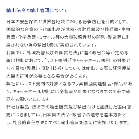
輸出法令と輸出管理について
日本の安全保障と世界各地域における紛争防止を目的として、
国際的な合意の下に輸出品が武器・通常兵器及び核兵器・生物
兵器・化学兵器・ミサイル等の大量破壊兵器の開発・製造等に利
用されない為の輸出規制が実施されています。
我国では「外国為替及び外国貿易法」に基く政省令等が定める
輸出規制において、「リスト規制」「キャッチオール規制」の対象と
なる貨物（製品）・役務（技術）については輸出する際に経済産業
大臣の許可が必要となる場合があります。
弊社にはリスト規制の対象となるフッ素樹脂関連製品・部品があ
り、キャッチオール規制には全製品が対象となりますので必ず確
認をお願いいたします。
弊社は製品・技術等の輸出販売及び輸出向けと認識した国内販
売につきましては、日本国の法令・政省令の遵守を基本方針と
し、社会的責任を果たすべく輸出管理を適切に実施いたします。