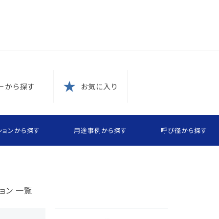
報制度
な取引
報制度
）
ー方針
定書類
ーから探す
お気に入り
ションから探す
用途事例から探す
呼び径から探す
めに
ョン 一覧