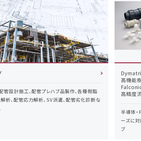
グ
Dymatr
高機能
Falconi
、配管設計施工、配管プレハブ品製作、各種樹脂
高精度
解析、配管応力解析、SV派遣、配管劣化診断な
ス
半導体・
ーズに対
ブ