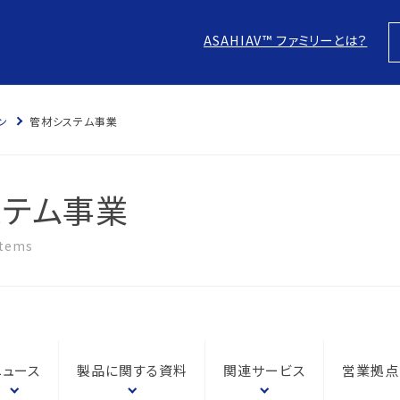
ASAHIAV™ ファミリーとは？
ン
管材システム事業
スにつ
につい
ステム事業
針
stems
防止
本方針
ム認証
に？
電子化
の結果
ム認証
ニュース
製品に関する資料
関連サービス
営業拠点
針
な取引