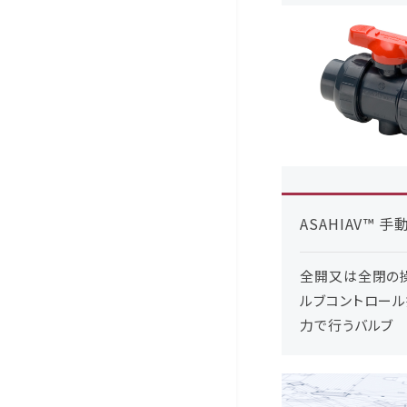
ASAHIAV™ 
全開又は全閉の
ルブコントロー
力で行うバルブ