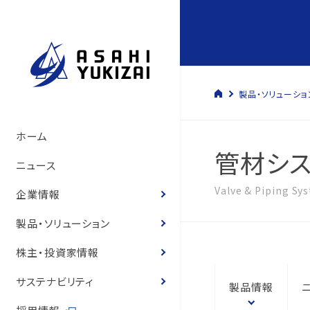
製品・ソリューショ
トップメッセージ
管材システム事業
経営方針
サステナビリティマネジメント
管材システム事業
旭有機材の歴史
製品情報
製品カタログ
ソリューション
トップメッセージ
コーポレート・ガバナン
決算短信
株式の状況
旭有機材グループ
SDGsへの寄与
環境マネジメント
人的資本経営の推進
コーポレートガバナンス
ホーム
管材シ
いて
サステナビリティ基本方
て
旭有機材の事業
樹脂事業
コーポレート・ガバナンス
事業と社会課題の関わり
樹脂事業
沿革
カタログ
お客様の声
お客様の声
事業等のリスク
有価証券報告書
株主還元
気候変動への取り組み
人権の尊重
ニュース
役員紹介
体制
役員紹介
Valve & Piping Sy
会社概要
水処理・資源開発事業
業績ハイライト
E.環境
水処理・資源開発事業
図面・取扱説明書
導入事例
経営状況説明資料
株主総会
化学物質
健康経営
企業情報
役員報酬
8つのテーマ
役員報酬
企業理念
お客様の声
IR資料室
S.社会
価格表
登録商標のご紹介
株主通信
定款・株式取扱規程
ゼロエミッションと汚染
労働安全衛生
製品・ソリューション
内部統制体制構築の基
環境マネジメントシステ
リスクマネジメント
役員紹介
株式情報
G.ガバナンス
耐薬品表
フェノール樹脂ってなぁ
中期経営計画
株式諸手続き・株券の
環境・安全報告書
保安防災
株主・投資家情報
取締役会の実効性評価
品質マネジメントシステ
コンプライアンス
国内・海外事業拠点
個人投資家の皆様へ
ニュース
統合報告書
電子公告
知的財産への投資
サステナビリティ
製品情報
概要
内部統制体制の基本方
グループ会社一覧
IRニュース
営業拠点
お客様との公正・適切