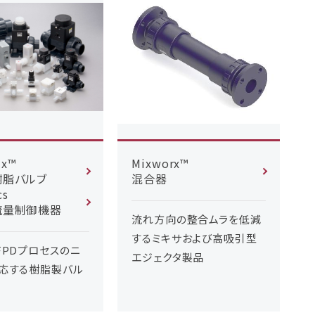
ix™
Mixworx™
樹脂バルブ
混合器
cs
流量制御機器
流れ方向の整合ムラを低減
するミキサおよび高吸引型
FPDプロセスのニ
エジェクタ製品
応する樹脂製バル