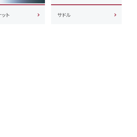
ナット
サドル