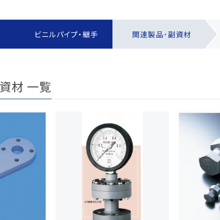
報制度
な取引
報制度
す
ビニルパイプ・継手
関連製品･副資材
）
ー方針
定書類
資材 一覧
めに