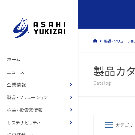
製品・ソリューショ
トップメッセージ
管材システム事業
経営方針
サステナビリティマネジメント
管材システム事業
旭有機材の歴史
製品情報
製品カタログ
ソリューション
トップメッセージ
コーポレート・ガバナン
決算短信
株式の状況
旭有機材グループ
SDGsへの寄与
環境マネジメント
人的資本経営の推進
コーポレートガバナンス
ホーム
製品カタ
いて
サステナビリティ基本方
て
旭有機材の事業
樹脂事業
コーポレート・ガバナンス
事業と社会課題の関わり
樹脂事業
沿革
カタログ
お客様の声
お客様の声
事業等のリスク
有価証券報告書
株主還元
気候変動への取り組み
人権の尊重
ニュース
役員紹介
体制
役員紹介
Catalog
会社概要
水処理・資源開発事業
業績ハイライト
E.環境
水処理・資源開発事業
図面・取扱説明書
導入事例
経営状況説明資料
株主総会
化学物質
健康経営
企業情報
役員報酬
8つのテーマ
役員報酬
企業理念
お客様の声
IR資料室
S.社会
価格表
登録商標のご紹介
株主通信
定款・株式取扱規程
ゼロエミッションと汚染
労働安全衛生
製品・ソリューション
内部統制体制構築の基
環境マネジメントシステ
リスクマネジメント
役員紹介
株式情報
G.ガバナンス
耐薬品表
フェノール樹脂ってなぁ
中期経営計画
株式諸手続き・株券の
環境・安全報告書
保安防災
株主・投資家情報
取締役会の実効性評価
品質マネジメントシステ
コンプライアンス
国内・海外事業拠点
個人投資家の皆様へ
ニュース
統合報告書
電子公告
知的財産への投資
サステナビリティ
カテゴリ
概要
内部統制体制の基本方
グループ会社一覧
IRニュース
営業拠点
お客様との公正・適切