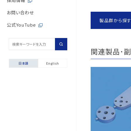
採用情報
取引先からの相談・通
内部統制体制
旭有機材の歴史
バルブサイジングソフト
取引先との公正・適切
お問い合わせ
取引先からの相談・通
製品群から探
会社案内
安全データシート（SDS
地域社会への貢献
公式YouTube
採用情報
配管診断
マルチステークホルダ
輸出貿易管理・該非判
関連製品･副
自動発行サービス
日本語
English
お困りごと相談室
安全にご使用いただくた
製品保証について