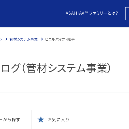
ASAHIAV™ ファミリーとは？
ン
管材システム事業
ビニルパイプ・継手
スにつ
につい
ログ（管材システム事業）
針
防止
本方針
ム認証
に？
電子化
の結果
ム認証
ーから探す
お気に入り
針
な取引