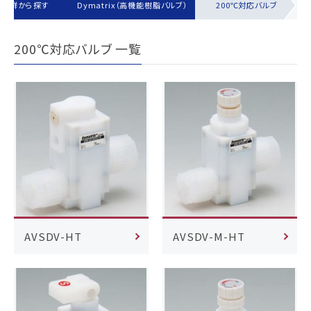
製品群から探す
Dymatrix（高機能樹脂バルブ）
200℃対応バルブ
200℃対応バルブ 一覧
AVSDV-HT
AVSDV-M-HT