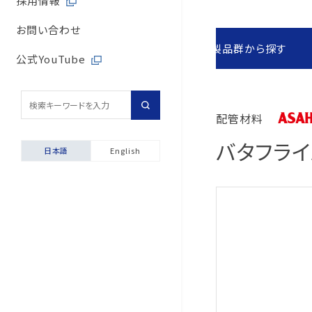
採用情報
取引先からの相談・通
内部統制体制
旭有機材の歴史
バルブサイジングソフト
取引先との公正・適切
お問い合わせ
取引先からの相談・通
製品群から探す
会社案内
安全データシート（SDS
地域社会への貢献
公式YouTube
採用情報
配管診断
マルチステークホルダ
輸出貿易管理・該非判
配管材料
自動発行サービス
バタフライ
日本語
English
お困りごと相談室
安全にご使用いただくた
製品保証について