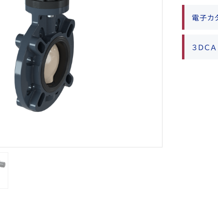
電子カ
３ＤＣ