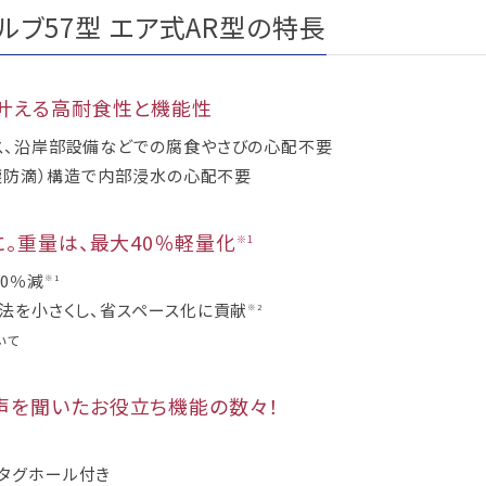
ルブ57型 エア式AR型の特長
叶える高耐食性と機能性
ス、沿岸部設備などでの腐食やさびの心配不要
防塵防滴）構造で内部浸水の心配不要
に。重量は、最大40％軽量化
※1
0％減
※1
寸法を小さくし、省スペース化に貢献
※2
いて
声を聞いたお役立ち機能の数々！
タグホール付き