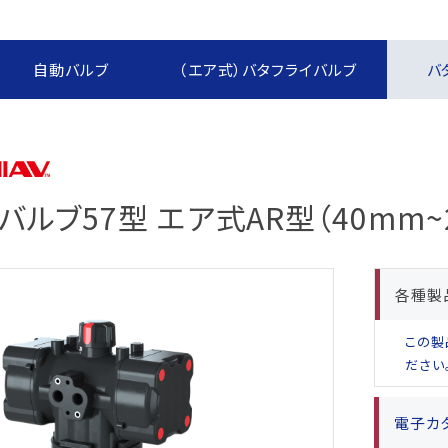
報制度
な取引
報制度
自動バルブ
（エア式）バタフライバルブ
バ
）
ー方針
定書類
バルブ57型 エア式AR型（40mm~
めに
各種製
この製
ださい
電子カ