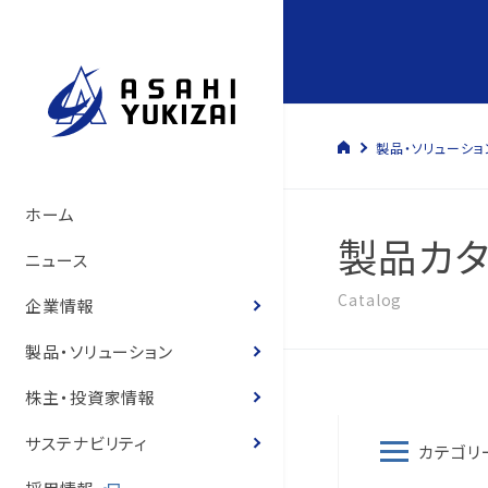
製品・ソリューショ
トップメッセージ
管材システム事業
経営方針
サステナビリティマネジメント
管材システム事業
旭有機材の歴史
製品情報
製品カタログ
ソリューション
トップメッセージ
コーポレート・ガバナン
決算短信
株式の状況
旭有機材グループ
SDGsへの寄与
環境マネジメント
人的資本経営の推進
コーポレートガバナンス
ホーム
製品カタ
いて
サステナビリティ基本方
て
旭有機材の事業
樹脂事業
コーポレート・ガバナンス
事業と社会課題の関わり
樹脂事業
沿革
カタログ
お客様の声
お客様の声
事業等のリスク
有価証券報告書
株主還元
気候変動への取り組み
人権の尊重
ニュース
役員紹介
体制
役員紹介
Catalog
会社概要
水処理・資源開発事業
業績ハイライト
E.環境
水処理・資源開発事業
図面・取扱説明書
導入事例
経営状況説明資料
株主総会
化学物質
健康経営
企業情報
役員報酬
8つのテーマ
役員報酬
企業理念
お客様の声
IR資料室
S.社会
価格表
登録商標のご紹介
株主通信
定款・株式取扱規程
ゼロエミッションと汚染
労働安全衛生
製品・ソリューション
内部統制体制構築の基
環境マネジメントシステ
リスクマネジメント
役員紹介
株式情報
G.ガバナンス
耐薬品表
フェノール樹脂ってなぁ
中期経営計画
株式諸手続き・株券の
環境・安全報告書
保安防災
株主・投資家情報
取締役会の実効性評価
品質マネジメントシステ
コンプライアンス
国内・海外事業拠点
個人投資家の皆様へ
ニュース
統合報告書
電子公告
知的財産への投資
サステナビリティ
カテゴリ
概要
内部統制体制の基本方
グループ会社一覧
IRニュース
営業拠点
お客様との公正・適切