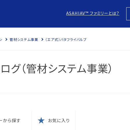
ASAHIAV™ ファミリーとは？
ン
管材システム事業
（エア式）バタフライバルブ
スにつ
につい
ログ（管材システム事業）
針
防止
本方針
ム認証
に？
電子化
の結果
ム認証
ーから探す
お気に入り
針
な取引