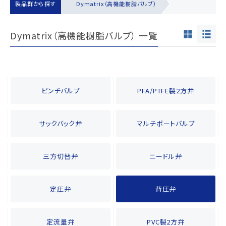
製品群から探す
Dymatrix（高機能樹脂バルブ）
Dymatrix（高機能樹脂バルブ） 一覧
ピンチバルブ
PFA/PTFE製2方弁
サックバック弁
マルチポートバルブ
三方切替弁
ニードル弁
定圧弁
背圧弁
定流量弁
PVC製2方弁