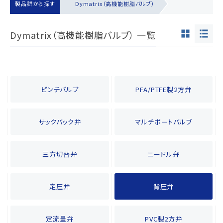
製品群から探す
Dymatrix（高機能樹脂バルブ）
Dymatrix（高機能樹脂バルブ） 一覧
ピンチバルブ
PFA/PTFE製2方弁
サックバック弁
マルチポートバルブ
三方切替弁
ニードル弁
定圧弁
背圧弁
定流量弁
PVC製2方弁