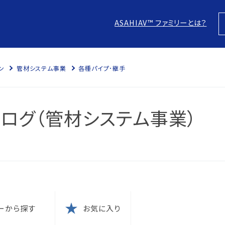
ASAHIAV™ ファミリーとは？
ン
管材システム事業
各種パイプ･継手
スにつ
につい
ログ（管材システム事業）
針
防止
本方針
ム認証
に？
電子化
の結果
ム認証
ーから探す
お気に入り
針
な取引