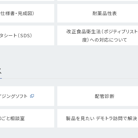
仕様書・完成図）
耐薬品性表
改正食品衛生法（ポジティブリス
タシート（SDS）
度）への対応について
ス
イジングソフト
配管診断
りごと相談室
製品を見たい デモトラ訪問で解決