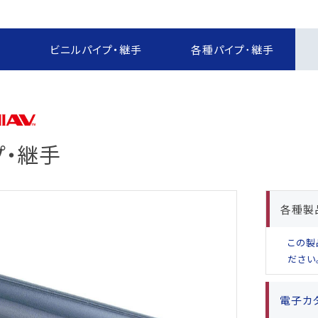
報制度
な取引
報制度
す
ビニルパイプ・継手
各種パイプ･継手
）
ー方針
定書類
プ・継手
めに
各種製
この製
ださい
電子カ