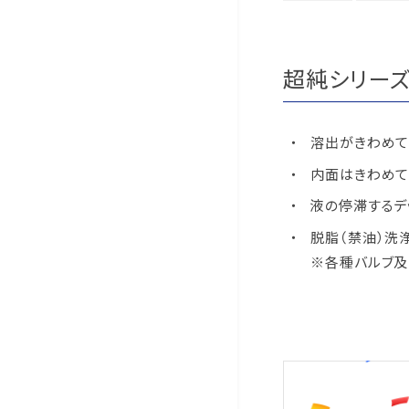
超純シリー
溶出がきわめて
内面はきわめて
液の停滞するデ
脱脂（禁油）洗
※各種バルブ及