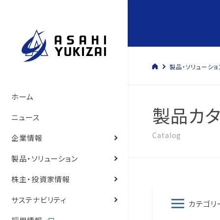
製品・ソリューショ
トップメッセージ
管材システム事業
経営方針
サステナビリティマネジメント
管材システム事業
旭有機材の歴史
製品情報
製品カタログ
ソリューション
トップメッセージ
コーポレート・ガバナン
決算短信
株式の状況
旭有機材グループ
SDGsへの寄与
環境マネジメント
人的資本経営の推進
コーポレートガバナンス
ホーム
製品カタ
いて
サステナビリティ基本方
て
旭有機材の事業
樹脂事業
コーポレート・ガバナンス
事業と社会課題の関わり
樹脂事業
沿革
カタログ
お客様の声
お客様の声
事業等のリスク
有価証券報告書
株主還元
気候変動への取り組み
人権の尊重
ニュース
役員紹介
体制
役員紹介
Catalog
会社概要
水処理・資源開発事業
業績ハイライト
E.環境
水処理・資源開発事業
図面・取扱説明書
導入事例
経営状況説明資料
株主総会
化学物質
健康経営
企業情報
役員報酬
8つのテーマ
役員報酬
企業理念
お客様の声
IR資料室
S.社会
価格表
登録商標のご紹介
株主通信
定款・株式取扱規程
ゼロエミッションと汚染
労働安全衛生
製品・ソリューション
内部統制体制構築の基
環境マネジメントシステ
リスクマネジメント
役員紹介
株式情報
G.ガバナンス
耐薬品表
フェノール樹脂ってなぁ
中期経営計画
株式諸手続き・株券の
環境・安全報告書
保安防災
株主・投資家情報
取締役会の実効性評価
品質マネジメントシステ
コンプライアンス
国内・海外事業拠点
個人投資家の皆様へ
ニュース
統合報告書
電子公告
知的財産への投資
サステナビリティ
カテゴリ
概要
内部統制体制の基本方
グループ会社一覧
IRニュース
営業拠点
お客様との公正・適切