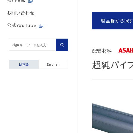
採用情報
取引先からの相談・通
内部統制体制
旭有機材の歴史
バルブサイジングソフト
取引先との公正・適切
お問い合わせ
取引先からの相談・通
製品群から探
会社案内
安全データシート（SDS
地域社会への貢献
公式YouTube
採用情報
配管診断
マルチステークホルダ
輸出貿易管理・該非判
配管材料
自動発行サービス
超純パイ
日本語
English
お困りごと相談室
安全にご使用いただくた
製品保証について