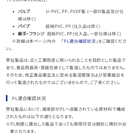
バルブ
U-PVC、PP、PVDF製 (一部の製品及び仕
様は除く)
パイプ
超純PVC、PP（仕入品は除く）
継手・フランジ
超純PVC、PP(仕入品、一部仕様は除く)
※詳細は本ページ内の
「PL適合確認状況」
をご確認くださ
い。
弊社製品は、広く工業用途に用いられることを目的とした製品で
あり、食品用器具・容器包装として製造したものではありません。
そのため、改正食品衛生法に定める製造管理および営業届出を
行って製造されたものではございませんので、ご了承ください。
PL適合確認状況
弊社製品において、接液部がPLへ収載されている原材料で構成
されたものは以下の通りとなります。
※PL制度に適合した製品であっても使用可否は個別に検討が必
要となります。