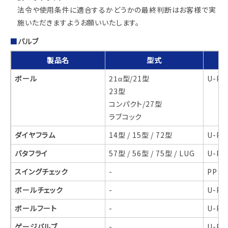
法令や使用条件に適合するかどうかの最終判断はお客様で実
施いただきますようお願いいたします。
バルブ
製品名
型式
ボール
21α型/21型
U-PVC
23型
コンパクト/27型
ラブコック
ダイヤフラム
14型 / 15型 / 72型
U-PVC
バタフライ
57型 / 56型 / 75型 / LUG
U-PVC
スイングチェック
-
PP / 
ボールチェック
-
U-PVC
ボールフート
-
U-PVC
ゲージバルブ
-
U-PVC