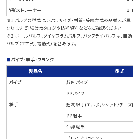
Y形ストレーナー
-
U-P
※1 バルブの型式によって、サイズ・材質・接続方式の品揃えが異
なります。詳細はカタログや技術資料などをご確認ください。
※2 ボールバルブ、ダイヤフラムバルブ、バタフライバルブは、自動
バルブ（エア式、電動式）を含みます。
パイプ·継手·フランジ
製品名
型式
パイプ
超純パイプ
PPパイプ
継手
超純継手(エルボ/ソケット/チーズ他)
PP継手
伸縮継手
プレハブジョイント