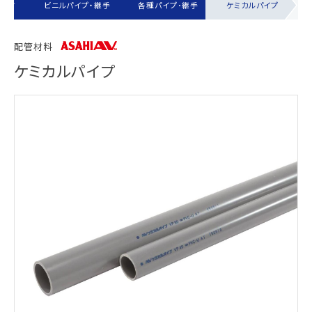
探す
ビニルパイプ・継手
各種パイプ･継手
ケミカルパイプ
配管材料
ケミカルパイプ