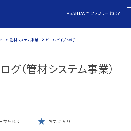
ASAHIAV™ ファミリーとは？
ン
管材システム事業
ビニルパイプ・継手
スにつ
につい
ログ（管材システム事業）
針
防止
本方針
ム認証
に？
電子化
の結果
ム認証
ーから探す
お気に入り
針
な取引