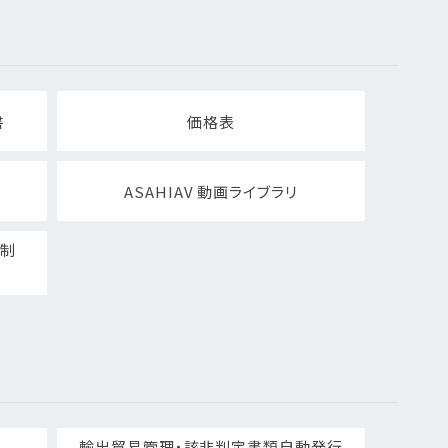
書
価格表
ASAHIAV 動画ライブラリ
ト制
輸出貿易管理・該非判定書類自動発行