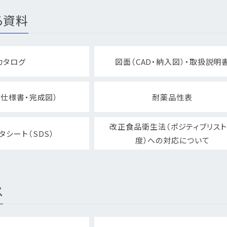
る資料
カタログ
図面（CAD・納入図）・取扱説明
仕様書・完成図）
耐薬品性表
改正食品衛生法（ポジティブリス
タシート（SDS）
度）への対応について
ス