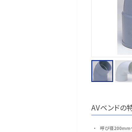
AVベンドの
呼び径200m