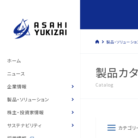
製品・ソリューショ
トップメッセージ
管材システム事業
経営方針
サステナビリティマネジメント
管材システム事業
旭有機材の歴史
製品情報
製品カタログ
ソリューション
トップメッセージ
コーポレート・ガバナン
決算短信
株式の状況
旭有機材グループ
SDGsへの寄与
環境マネジメント
人的資本経営の推進
コーポレートガバナンス
ホーム
製品カタ
いて
サステナビリティ基本方
て
旭有機材の事業
樹脂事業
コーポレート・ガバナンス
事業と社会課題の関わり
樹脂事業
沿革
カタログ
お客様の声
お客様の声
事業等のリスク
有価証券報告書
株主還元
気候変動への取り組み
人権の尊重
ニュース
役員紹介
体制
役員紹介
Catalog
会社概要
水処理・資源開発事業
業績ハイライト
E.環境
水処理・資源開発事業
図面・取扱説明書
導入事例
経営状況説明資料
株主総会
化学物質
健康経営
企業情報
役員報酬
8つのテーマ
役員報酬
企業理念
お客様の声
IR資料室
S.社会
価格表
登録商標のご紹介
株主通信
定款・株式取扱規程
ゼロエミッションと汚染
労働安全衛生
製品・ソリューション
内部統制体制構築の基
環境マネジメントシステ
リスクマネジメント
役員紹介
株式情報
G.ガバナンス
耐薬品表
フェノール樹脂ってなぁ
中期経営計画
株式諸手続き・株券の
環境・安全報告書
保安防災
株主・投資家情報
取締役会の実効性評価
品質マネジメントシステ
コンプライアンス
国内・海外事業拠点
個人投資家の皆様へ
ニュース
統合報告書
電子公告
知的財産への投資
サステナビリティ
カテゴリ
概要
内部統制体制の基本方
グループ会社一覧
IRニュース
営業拠点
お客様との公正・適切