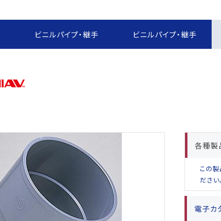
報制度
な取引
報制度
す
ビニルパイプ・継手
ビニルパイプ・継手
）
ー方針
定書類
めに
各種製
この製
ださい
電子カ