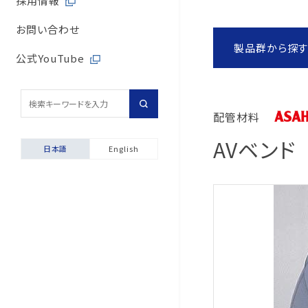
採用情報
取引先からの相談・通
内部統制体制
旭有機材の歴史
バルブサイジングソフト
取引先との公正・適切
お問い合わせ
取引先からの相談・通
製品群から探
会社案内
安全データシート（SDS
地域社会への貢献
公式YouTube
採用情報
配管診断
マルチステークホルダ
輸出貿易管理・該非判
配管材料
自動発行サービス
AVベンド
日本語
English
お困りごと相談室
安全にご使用いただくた
製品保証について