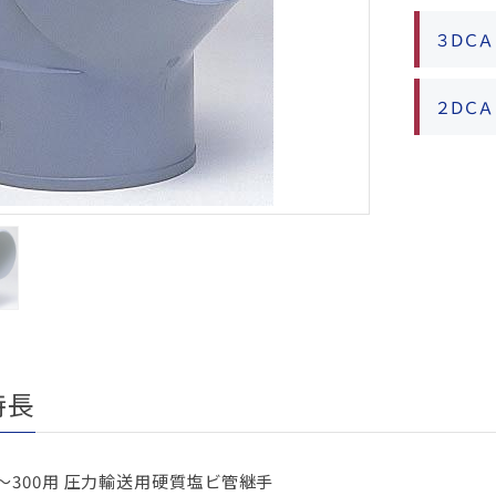
３ＤＣ
２ＤＣ
特長
m～300用 圧力輸送用硬質塩ビ管継手