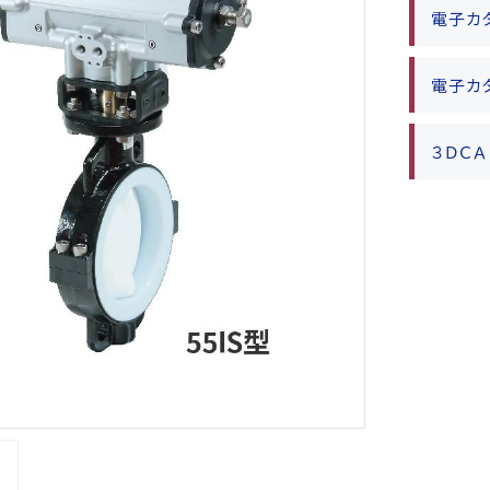
電子カ
電子カ
３ＤＣ