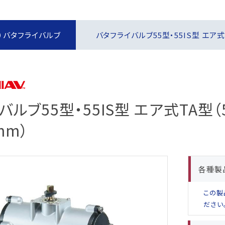
報制度
な取引
報制度
）バタフライバルブ
バタフライバルブ55型・55IS型 エア式T
）
ー方針
定書類
ルブ55型・55IS型 エア式TA型（5
mm）
めに
各種製
この製
ださい