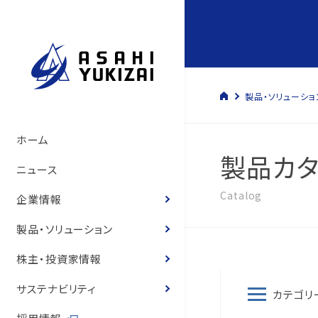
製品・ソリューショ
トップメッセージ
管材システム事業
経営方針
サステナビリティマネジメント
管材システム事業
旭有機材の歴史
製品情報
製品カタログ
ソリューション
トップメッセージ
コーポレート・ガバナン
決算短信
株式の状況
旭有機材グループ
SDGsへの寄与
環境マネジメント
人的資本経営の推進
コーポレートガバナンス
ホーム
製品カタ
いて
サステナビリティ基本方
て
旭有機材の事業
樹脂事業
コーポレート・ガバナンス
事業と社会課題の関わり
樹脂事業
沿革
カタログ
お客様の声
お客様の声
事業等のリスク
有価証券報告書
株主還元
気候変動への取り組み
人権の尊重
ニュース
役員紹介
体制
役員紹介
Catalog
会社概要
水処理・資源開発事業
業績ハイライト
E.環境
水処理・資源開発事業
図面・取扱説明書
導入事例
経営状況説明資料
株主総会
化学物質
健康経営
企業情報
役員報酬
8つのテーマ
役員報酬
企業理念
お客様の声
IR資料室
S.社会
価格表
登録商標のご紹介
株主通信
定款・株式取扱規程
ゼロエミッションと汚染
労働安全衛生
製品・ソリューション
内部統制体制構築の基
環境マネジメントシステ
リスクマネジメント
役員紹介
株式情報
G.ガバナンス
耐薬品表
フェノール樹脂ってなぁ
中期経営計画
株式諸手続き・株券の
環境・安全報告書
保安防災
株主・投資家情報
取締役会の実効性評価
品質マネジメントシステ
コンプライアンス
国内・海外事業拠点
個人投資家の皆様へ
ニュース
統合報告書
電子公告
知的財産への投資
サステナビリティ
カテゴリ
概要
内部統制体制の基本方
グループ会社一覧
IRニュース
営業拠点
お客様との公正・適切