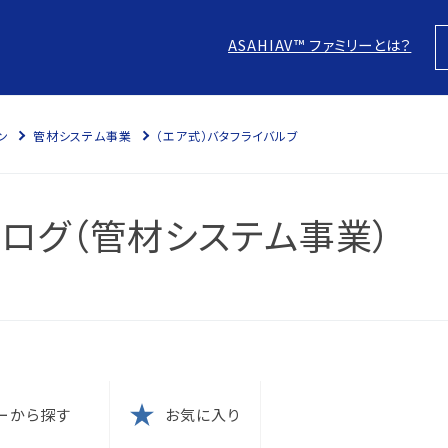
ASAHIAV™ ファミリーとは？
ン
管材システム事業
（エア式）バタフライバルブ
スにつ
につい
ログ（管材システム事業）
針
防止
本方針
ム認証
に？
電子化
の結果
ム認証
ーから探す
お気に入り
針
な取引