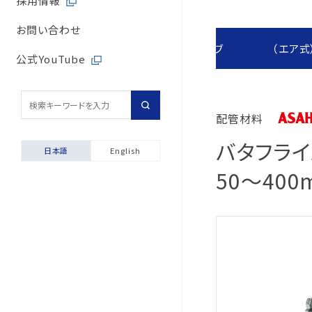
採用情報
取引先からの相談・通
内部統制体制
旭有機材の歴史
バルブサイジングソフト
取引先との公正・適切
お問い合わせ
取引先からの相談・通
製品群から探す
自動バルブ
（エア式
会社案内
安全データシート（SDS
地域社会への貢献
公式YouTube
採用情報
配管診断
マルチステークホルダ
輸出貿易管理・該非判
配管材料
自動発行サービス
バタフライバ
日本語
English
お困りごと相談室
50～400
安全にご使用いただくた
製品保証について