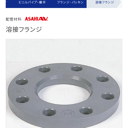
ら探す
ビニルパイプ・継手
フランジ･パッキン
溶接フランジ
配管材料
溶接フランジ