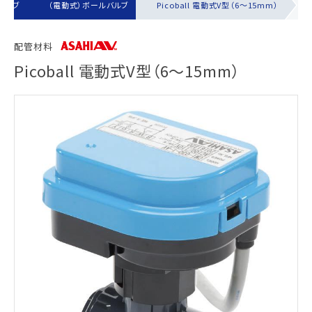
バルブ
（電動式）ボールバルブ
Picoball 電動式V型（6～15mm）
配管材料
Picoball 電動式V型（6～15mm）