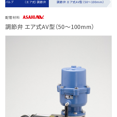
自動バルブ
（エア式）調節弁
調節弁 エア式AV型（50～100mm）
配管材料
調節弁 エア式AV型（50～100mm）