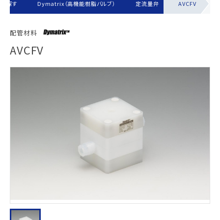
から探す
Dymatrix（高機能樹脂バルブ）
定流量弁
AVCFV
配管材料
AVCFV