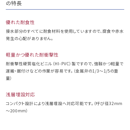
の特長
優れた耐食性
接水部分のすべてに耐食材料を使用していますので、腐食や赤水
発生の心配がありません。
軽量かつ優れた耐衝撃性
耐衝撃性硬質塩化ビニル（HI-PVC）製ですので、強靱かつ軽量で
運搬・据付けなどの作業が容易です。（金属弁の1/3
～
1
/5の重
量）
浅層埋設対応
コンパクト設計により浅層埋設へ対応可能です。（呼び径32mm
～
200mm）