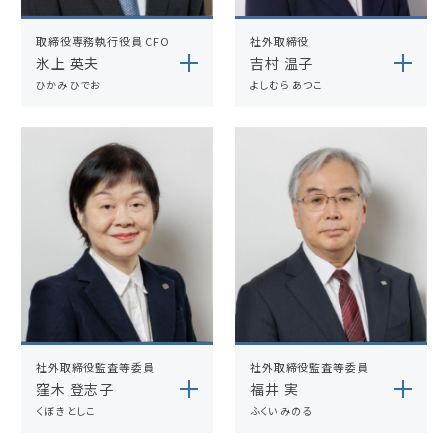
取締役専務執行役員 CFO
社外取締役
氷上 英夫
吉村 温子
ひかみ ひでお
よしむら あつこ
社外取締役監査等委員
社外取締役監査等委員
窪木 登志子
福井 実
くぼき としこ
ふくい みのる