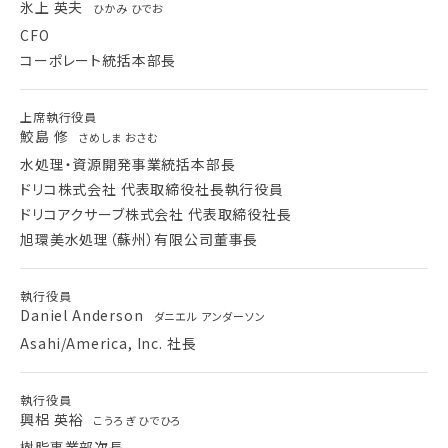
氷上 英夫
ひかみ ひでお
CFO
コーポレート統括本部長
上席執行役員
鮫島 修
さめしま おさむ
水処理・資源開発事業統括本部長
ドリコ株式会社 代表取締役社長執行役員
ドリコアクサーブ株式会社 代表取締役社長
旭環美水処理（蘇州）有限公司董事長
執行役員
Daniel Anderson
ダニエル アンダーソン
Asahi/America, Inc. 社長
執行役員
興梠 英裕
こうろぎ ひでひろ
樹脂事業部次長