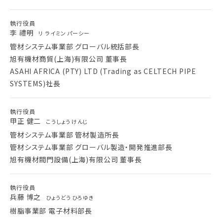
執行役員
李 禮明
リ ライミン パーシー
管材システム事業部 グローバル統括部長
旭有機材商貿(上海)有限公司 董事長
ASAHI AFRICA (PTY) LTD (Trading as CELTECH PIPE
SYSTEMS)社長
執行役員
甲正 健二
こうしょう けんじ
管材システム事業部 管材製造所長
管材システム事業部 グローバル製造・開発推進部長
旭有機材閥門設備(上海)有限公司 董事長
執行役員
兵藤 博之
ひょうどう ひろゆき
樹脂事業部 電子材料部長