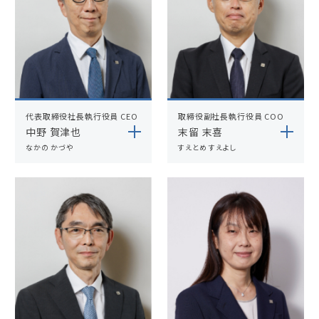
代表取締役社長執行役員 CEO
取締役副社長執行役員 COO
中野 賀津也
末留 末喜
なかの かづや
すえとめ すえよし