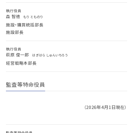
執行役員
森 智徳
もり とものり
施設・購買統括部長
施設部長
執行役員
萩原 俊一郎
はぎはら しゅんいちろう
経営戦略本部長
監査等特命役員
2026年4月1日
（
現在）
監査等特命役員