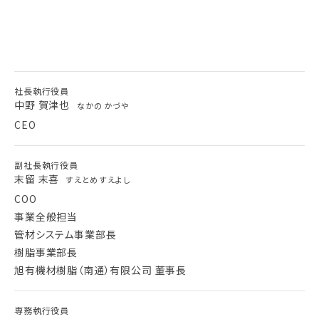
社長執行役員
中野 賀津也
なかの かづや
CEO
副社長執行役員
末留 末喜
すえとめ すえよし
COO
事業全般担当
管材システム事業部長
樹脂事業部長
旭有機材樹脂（南通）有限公司 董事長
専務執行役員