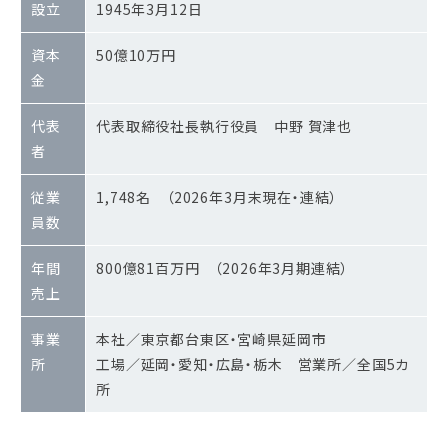
設立
1945年3月12日
資本
50億10万円
金
代表
代表取締役社長執行役員 中野 賀津也
者
従業
1,748名 （2026年3月末現在・連結）
員数
年間
800億81百万円 （2026年3月期連結）
売上
事業
本社／東京都台東区・宮崎県延岡市
所
工場／延岡・愛知・広島・栃木 営業所／全国5カ
所