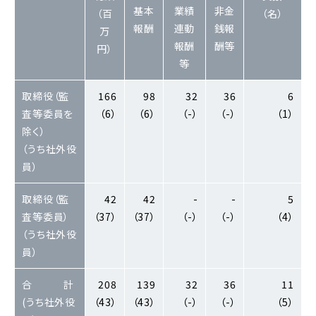
基本
業績
非金
（百
（名）
報酬
連動
銭報
万
報酬
酬等
円）
等
取締役（監
166
98
32
36
6
査等委員を
（6）
（6）
（-）
（-）
（1）
除く）
（うち社外役
員）
取締役（監
42
42
-
-
5
査等委員）
（37）
（37）
（-）
（-）
（4）
（うち社外役
員）
合 計
208
139
32
36
11
(うち社外役
（43）
（43）
（-）
（-）
（5）