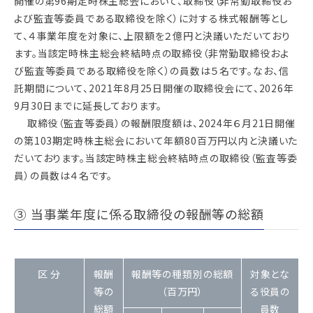
開催の第96期定時株主総会において、取締役（非常勤取締役お
よび監査等委員である取締役を除く）に対する株式報酬等とし
て、４事業年度を対象に、上限額を２億円と決議いただいており
ます。当該定時株主総会終結時点の取締役（非常勤取締役およ
び監査等委員である取締役を除く）の員数は５名です。なお、信
託期間について、2021年8月25日開催の取締役会にて、2026年
9月30日までに延長しております。
取締役（監査等委員）の報酬限度額は、2024年６月21日開催
の第103期定時株主総会において年額80百万円以内と決議いた
だいております。当該定時株主総会終結時点の取締役（監査等委
員）の員数は４名です。
③ 当事業年度に係る取締役の報酬等の総額
区 分
報酬
報酬等の種類別の総額
対象とな
等の
（百万円）
る役員の
総額
員数