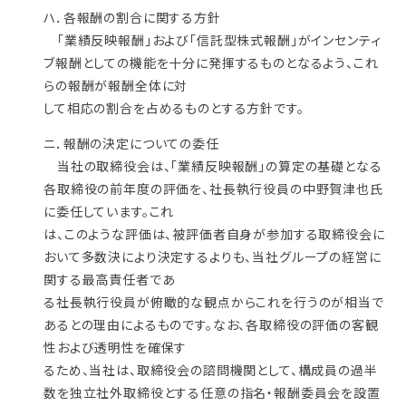
ハ．各報酬の割合に関する方針
「業績反映報酬」および「信託型株式報酬」がインセンティ
ブ報酬としての機能を十分に発揮するものとなるよう、これ
らの報酬が報酬全体に対
して相応の割合を占めるものとする方針です。
ニ．報酬の決定についての委任
当社の取締役会は、「業績反映報酬」の算定の基礎となる
各取締役の前年度の評価を、社長執行役員の中野賀津也氏
に委任しています。これ
は、このような評価は、被評価者自身が参加する取締役会に
おいて多数決により決定するよりも、当社グループの経営に
関する最高責任者であ
る社長執行役員が俯瞰的な観点からこれを行うのが相当で
あるとの理由によるものです。なお、各取締役の評価の客観
性および透明性を確保す
るため、当社は、取締役会の諮問機関として、構成員の過半
数を独立社外取締役とする任意の指名・報酬委員会を設置