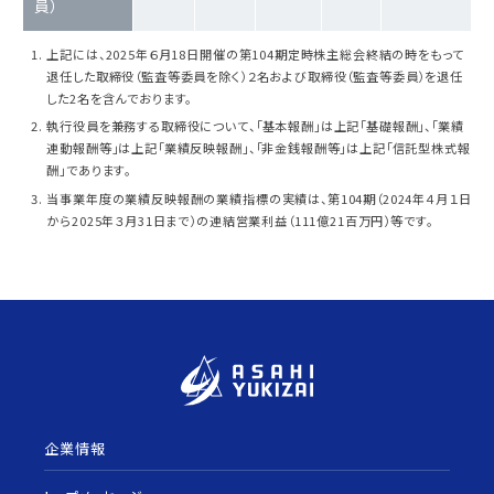
員）
上記には、2025年６月18日開催の第104期定時株主総会終結の時をもって
退任した取締役（監査等委員を除く）２名および取締役（監査等委員）を退任
した2名を含んでおります。
執行役員を兼務する取締役について、「基本報酬」は上記「基礎報酬」、「業績
連動報酬等」は上記「業績反映報酬」、「非金銭報酬等」は上記「信託型株式報
酬」であります。
当事業年度の業績反映報酬の業績指標の実績は、第104期（2024年４月１日
から2025年３月31日まで）の連結営業利益（111億21百万円）等です。
企業情報