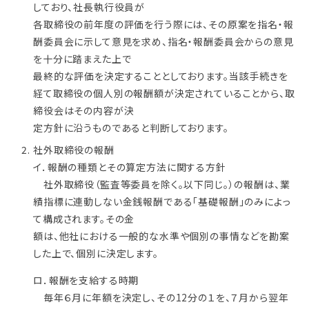
しており、社長執行役員が
各取締役の前年度の評価を行う際には、その原案を指名・報
酬委員会に示して意見を求め、指名・報酬委員会からの意見
を十分に踏まえた上で
最終的な評価を決定することとしております。当該手続きを
経て取締役の個人別の報酬額が決定されていることから、取
締役会はその内容が決
定方針に沿うものであると判断しております。
社外取締役の報酬
イ．報酬の種類とその算定方法に関する方針
社外取締役（監査等委員を除く。以下同じ。）の報酬は、業
績指標に連動しない金銭報酬である「基礎報酬」のみによっ
て構成されます。その金
額は、他社における一般的な水準や個別の事情などを勘案
した上で、個別に決定します。
ロ．報酬を支給する時期
毎年６月に年額を決定し、その12分の１を、７月から翌年