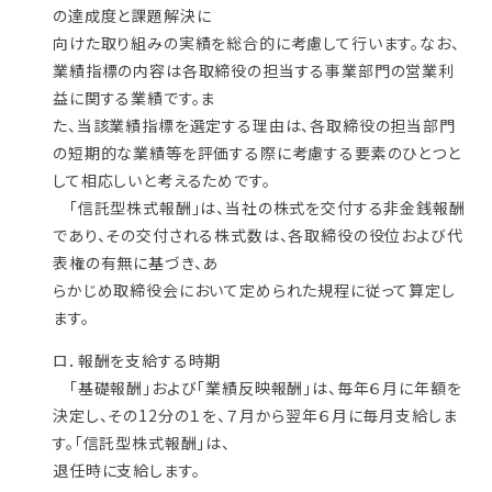
の達成度と課題解決に
向けた取り組みの実績を総合的に考慮して行います。なお、
業績指標の内容は各取締役の担当する事業部門の営業利
益に関する業績です。ま
た、当該業績指標を選定する理由は、各取締役の担当部門
の短期的な業績等を評価する際に考慮する要素のひとつと
して相応しいと考えるためです。
「信託型株式報酬」は、当社の株式を交付する非金銭報酬
であり、その交付される株式数は、各取締役の役位および代
表権の有無に基づき、あ
らかじめ取締役会において定められた規程に従って算定し
ます。
ロ．報酬を支給する時期
「基礎報酬」および「業績反映報酬」は、毎年６月に年額を
決定し、その12分の１を、７月から翌年６月に毎月支給しま
す。「信託型株式報酬」は、
退任時に支給します。