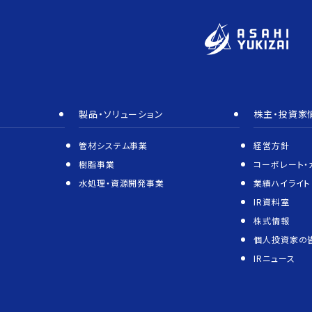
製品・ソリューション
株主・投資家
管材システム事業
経営方針
樹脂事業
コーポレート・
水処理・資源開発事業
業績ハイライト
IR資料室
株式情報
個人投資家の
IRニュース