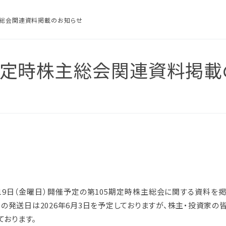
主総会関連資料掲載のお知らせ
期定時株主総会関連資料掲載
スにつ
につい
針
防止
本方針
ム認証
に？
電子化
月19日（金曜日）開催予定の第105期定時株主総会に関する資料を
の結果
ム認証
の発送日は2026年6月3日を予定しておりますが、株主・投資家の
針
ております。
な取引