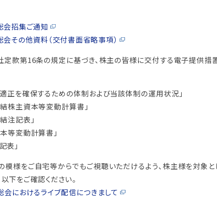
報制度
な取引
主総会招集ご通知
報制度
主総会その他資料（交付書面省略事項）
）
社定款第16条の規定に基づき、株主の皆様に交付する電子提供措
ー方針
定書類
の適正を確保するための体制および当該体制の運用状況」
連結株主資本等変動計算書」
連結注記表」
資本等変動計算書」
めに
記表」
の模様をご自宅等からでもご視聴いただけるよう、株主様を対象とし
、以下をご確認ください。
主総会におけるライブ配信につきまして