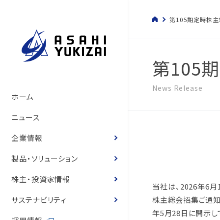
第105期定時株
第105
News Release
トップメッセージ
管材システム事業
経営方針
サステナビリティマネジメント
管材システム事業
旭有機材の歴史
製品情報
製品カタログ
ソリューション
トップメッセージ
コーポレート・ガバナン
決算短信
株式の状況
旭有機材グループ
SDGsへの寄与
環境マネジメント
人的資本経営の推進
コーポレートガバナンス
ホーム
いて
サステナビリティ基本方
て
旭有機材の事業
樹脂事業
コーポレート・ガバナンス
事業と社会課題の関わり
樹脂事業
沿革
カタログ
お客様の声
お客様の声
事業等のリスク
有価証券報告書
株主還元
気候変動への取り組み
人権の尊重
ニュース
役員紹介
体制
役員紹介
会社概要
水処理・資源開発事業
業績ハイライト
E.環境
水処理・資源開発事業
図面・取扱説明書
導入事例
経営状況説明資料
株主総会
化学物質
健康経営
企業情報
役員報酬
8つのテーマ
役員報酬
企業理念
お客様の声
IR資料室
S.社会
価格表
登録商標のご紹介
株主通信
定款・株式取扱規程
ゼロエミッションと汚染
労働安全衛生
製品・ソリューション
内部統制体制構築の基
環境マネジメントシステ
リスクマネジメント
役員紹介
株式情報
G.ガバナンス
耐薬品表
フェノール樹脂ってなぁ
中期経営計画
株式諸手続き・株券の
環境・安全報告書
保安防災
株主・投資家情報
当社は、2026年6
取締役会の実効性評価
品質マネジメントシステ
コンプライアンス
国内・海外事業拠点
個人投資家の皆様へ
ニュース
統合報告書
電子公告
知的財産への投資
株主総会招集ご通知
サステナビリティ
概要
内部統制体制の基本方
年5月28日に開示し
グループ会社一覧
IRニュース
営業拠点
お客様との公正・適切