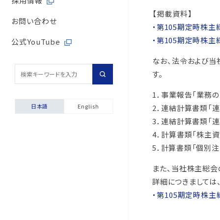
採用情報
取引先からの相談・通
内部統制体制
【掲載資料】
旭有機材の歴史
バルブサイジングソフト
取引先との公正・適切
お問い合わせ
・第105期定時株
取引先からの相談・通
・第105期定時株
会社案内
安全データシート（SDS
地域社会への貢献
公式YouTube
なお、法令および当
採用情報
配管診断
マルチステークホルダ
す。
輸出貿易管理・該非判
1．事業報告「業務
自動発行サービス
日本語
English
2．連結計算書類「
お困りごと相談室
3．連結計算書類「
4．計算書類「株主
安全にご使用いただくた
5．計算書類「個別注
製品保証について
また、当社株主総会
詳細につきましては
・第105期定時株