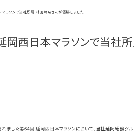
日本マラソンで当社所属 林田玲奈さんが優勝しました
 延岡西日本マラソンで当社
スにつ
につい
針
防止
本方針
ム認証
に？
電子化
の結果
ム認証
催されました第64回 延岡西日本マラソンにおいて、当社延岡総務グ
針
な取引