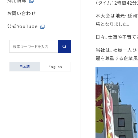
採用情報
（タイム：2時間42分
取引先からの相談・通
内部統制体制
旭有機材の歴史
バルブサイジングソフト
取引先との公正・適切
お問い合わせ
本大会は地元・延岡
取引先からの相談・通
勝となりました。
会社案内
安全データシート（SDS
地域社会への貢献
公式YouTube
日々、仕事や子育て
採用情報
配管診断
マルチステークホルダ
当社は、社員一人ひ
輸出貿易管理・該非判
躍を尊重する企業風
自動発行サービス
日本語
English
お困りごと相談室
安全にご使用いただくた
製品保証について