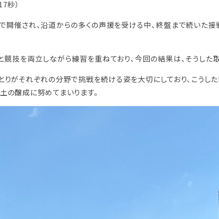
17秒）
報制度
な取引
で開催され、沿道からの多くの声援を受ける中、終盤まで続いた接
報制度
）
と競技を両立しながら練習を重ねており、今回の結果は、そうした
ー方針
とりがそれぞれの分野で挑戦を続ける姿を大切にしており、こうした
定書類
土の醸成に努めてまいります。
めに