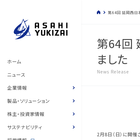
第64回 延岡西
第64回
ました
トップメッセージ
管材システム事業
経営方針
サステナビリティマネジメント
管材システム事業
旭有機材の歴史
製品情報
製品カタログ
ソリューション
トップメッセージ
コーポレート・ガバナン
決算短信
株式の状況
旭有機材グループ
SDGsへの寄与
環境マネジメント
人的資本経営の推進
コーポレートガバナンス
ホーム
いて
サステナビリティ基本方
て
News Release
旭有機材の事業
樹脂事業
コーポレート・ガバナンス
事業と社会課題の関わり
樹脂事業
沿革
カタログ
お客様の声
お客様の声
事業等のリスク
有価証券報告書
株主還元
気候変動への取り組み
人権の尊重
ニュース
役員紹介
体制
役員紹介
会社概要
水処理・資源開発事業
業績ハイライト
E.環境
水処理・資源開発事業
図面・取扱説明書
導入事例
経営状況説明資料
株主総会
化学物質
健康経営
企業情報
役員報酬
8つのテーマ
役員報酬
企業理念
お客様の声
IR資料室
S.社会
価格表
登録商標のご紹介
株主通信
定款・株式取扱規程
ゼロエミッションと汚染
労働安全衛生
製品・ソリューション
内部統制体制構築の基
環境マネジメントシステ
リスクマネジメント
役員紹介
株式情報
G.ガバナンス
耐薬品表
フェノール樹脂ってなぁ
中期経営計画
株式諸手続き・株券の
環境・安全報告書
保安防災
株主・投資家情報
取締役会の実効性評価
品質マネジメントシステ
コンプライアンス
国内・海外事業拠点
個人投資家の皆様へ
ニュース
統合報告書
電子公告
知的財産への投資
サステナビリティ
概要
2月8日（日）に開
内部統制体制の基本方
グループ会社一覧
IRニュース
営業拠点
お客様との公正・適切