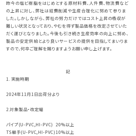
昨今の塩ビ樹脂をはじめとする原材料費、人件費、物流費など
の上昇に対し、弊社は経費削減や生産合理化に努めて参りま
した。しかしながら、弊社の努力だけではコスト
上昇の吸収が
難しい状況となっており、やむを得ず製品価格を改定させていた
だく運びと
なりました。
今後も引き続き生産効率の向上に努め、
製品の安定供給とより良いサービスの提供を
目指してまいりま
すので、何卒ご理解を賜りますようお願い申し上げます。
記
1. 実施時期
2024年11月1日出荷分より
2.対象製品・改定幅
パイプ(U-PVC,HI-PVC)
20%以上
TS継手(U-PVC,HI-PVC)
10%以上