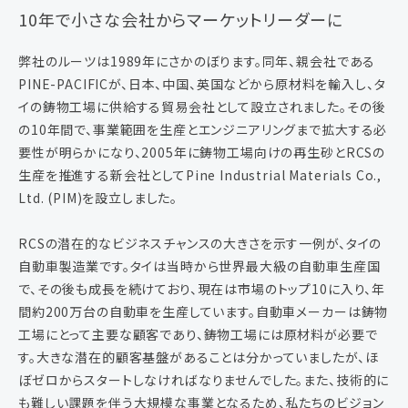
10年で小さな会社からマーケットリーダーに
弊社のルーツは1989年にさかのぼります。同年、親会社である
PINE-PACIFICが、日本、中国、英国などから原材料を輸入し、タ
イの鋳物工場に供給する貿易会社として設立されました。その後
の10年間で、事業範囲を生産とエンジニアリングまで拡大する必
要性が明らかになり、2005年に鋳物工場向けの再生砂とRCSの
生産を推進する新会社としてPine Industrial Materials Co.,
Ltd. (PIM)を設立しました。
RCSの潜在的なビジネスチャンスの大きさを示す一例が、タイの
自動車製造業です。タイは当時から世界最大級の自動車生産国
で、その後も成長を続けており、現在は市場のトップ10に入り、年
間約200万台の自動車を生産しています。自動車メーカーは鋳物
工場にとって主要な顧客であり、鋳物工場には原材料が必要で
す。大きな潜在的顧客基盤があることは分かっていましたが、ほ
ぼゼロからスタートしなければなりませんでした。また、技術的に
も難しい課題を伴う大規模な事業となるため、私たちのビジョン