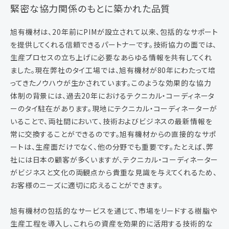
緊密な協力関係のもとに築かれた品質
旭有機材は、20年前にPIMが設立されて以来、包括的なサポート
を提供してくれる信頼できるパートナーです。技術協力の面では、
生産プロセスの立ち上げに必要なあらゆる情報を共有してくれ
ました。現在弊社のタイ工場では、旭有機材が80年にわたって培
ってきたノウハウが生かされています。このような効果的な協力
体制の背景には、過去20年におけるテクニカル・コーディネータ
ーのタイ駐在があります。現地にテクニカル・コーディネーターが
いることで、両社間において、技術およびビジネスの最新情報を
常に交換することができるのです。旭有機材からの直接的なサポ
ートは、生産面だけでなく、他の分野でも重要です。たとえば、弊
社には日本の顧客が多くいますが、テクニカル・コーディネーター
がビジネスと文化の両観点から貴重な見識を与えてくれるため、
お客様のニーズに適切に応えることができます。
旭有機材の包括的なサービスを通じて、市場をリードする樹脂や
生産工程を導入し、これらの資産を効果的に活用する技術的な