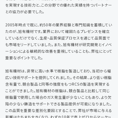
を実現する技術力と、この分野での優れた実績を持つパートナー
との協力が必要でした。
2005年時点で既に、約50年の業界経験と専門知識を蓄積してい
たのが、旭有機材です。業界において確固たるプレゼンスを確立
しているだけでなく、生産・品質保証プロセスを通じて品質面で
も市場をリードしていました。また、旭有機材が研究開発とイノベ
ーションによる継続的な改善を重視していることも、弊社にとって
重要なポイントでした。
旭有機材は、非常に高い水準で樹脂を製造しており、当初から幅
広い技術サポートを提供してくれました。その結果、より低い樹脂
含有量で、競合製品と同等の強度をもつRCSの製造を実現する
ことができました。旭有機材の樹脂は、競合製品と比較して同じ
樹脂量で使用した場合のガス発生量が少ないこともあり、より欠
陥の少ない鋳造をサポートできる製品提供が可能になりました。
この品質を重要な差別化要因とすることで、弊社が市場に与える
影響はたちまち大きくなり、わずか10年で売上ゼロからマーケッ