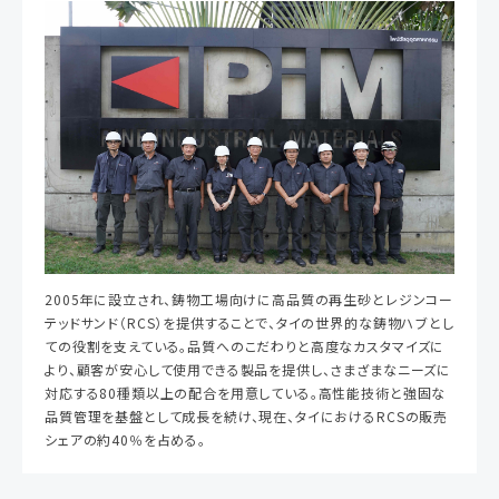
2005年に設立され、鋳物工場向けに高品質の再生砂とレジンコー
テッドサンド（RCS）を提供することで、タイの世界的な鋳物ハブとし
ての役割を支えている。品質へのこだわりと高度なカスタマイズに
より、顧客が安心して使用できる製品を提供し、さまざまなニーズに
対応する80種類以上の配合を用意している。高性能技術と強固な
品質管理を基盤として成長を続け、現在、タイにおけるRCSの販売
シェアの約40％を占める。