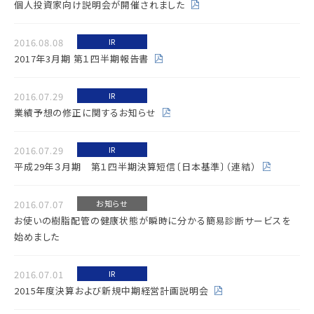
個人投資家向け説明会が開催されました
2016.08.08
IR
2017年3月期 第１四半期報告書
2016.07.29
IR
業績予想の修正に関するお知らせ
2016.07.29
IR
平成29年３月期 第１四半期決算短信〔日本基準〕（連結）
2016.07.07
お知らせ
お使いの樹脂配管の健康状態が瞬時に分かる簡易診断サービスを
始めました
2016.07.01
IR
2015年度決算および新規中期経営計画説明会