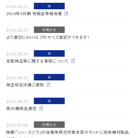
2016.06.27
IR
2016年3月期 有価証券報告書
2016.06.27
お知らせ
より適切にAVバルブのサイズ選定ができます！
2016.06.24
IR
支配株主等に関する事項について
2016.06.23
IR
株主総会決議ご通知
2016.06.23
IR
第95期株主通信
2016.06.08
お知らせ
映画『シン・ゴジラ』の自衛隊統合作戦本部のセットに旭有機材製品