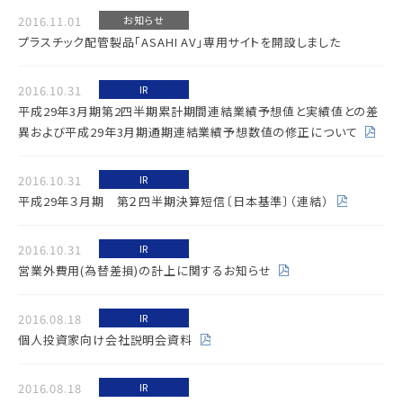
2016.11.01
お知らせ
プラスチック配管製品「ASAHI AV」専用サイトを開設しました
2016.10.31
IR
平成29年3月期第2四半期累計期間連結業績予想値と実績値との差
異および平成29年3月期通期連結業績予想数値の修正について
2016.10.31
IR
平成29年３月期 第２四半期決算短信〔日本基準〕（連結）
2016.10.31
IR
営業外費用(為替差損)の計上に関するお知らせ
2016.08.18
IR
個人投資家向け会社説明会資料
2016.08.18
IR