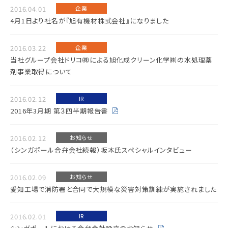
2016.04.01
企業
4月1日より社名が『旭有機材株式会社』になりました
2016.03.22
企業
当社グループ会社ドリコ㈱による旭化成クリーン化学㈱の水処理薬
剤事業取得について
2016.02.12
IR
2016年3月期 第３四半期報告書
2016.02.12
お知らせ
（シンガポール合弁会社続報）坂本氏スペシャルインタビュー
2016.02.09
お知らせ
愛知工場で消防署と合同で大規模な災害対策訓練が実施されました
2016.02.01
IR