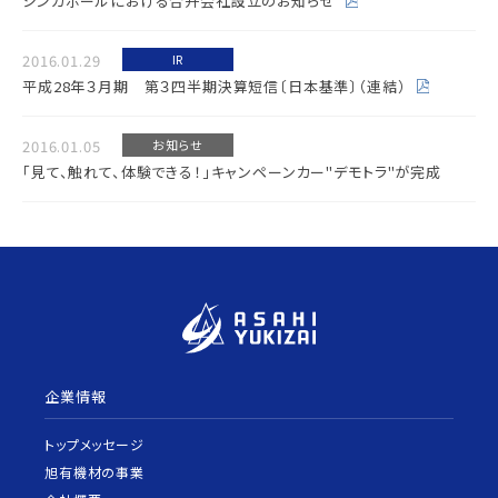
シンガポールにおける合弁会社設立のお知らせ
2016.01.29
IR
平成28年３月期 第３四半期決算短信〔日本基準〕（連結）
2016.01.05
お知らせ
「見て、触れて、体験できる！」キャンペーンカー"デモトラ"が完成
企業情報
トップメッセージ
旭有機材の事業