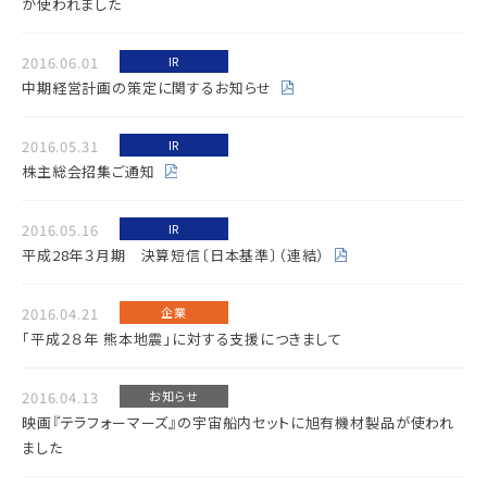
が使われました
2016.06.01
IR
中期経営計画の策定に関するお知らせ
2016.05.31
IR
株主総会招集ご通知
2016.05.16
IR
平成28年３月期 決算短信〔日本基準〕（連結）
2016.04.21
企業
「平成２８年 熊本地震」に対する支援につきまして
2016.04.13
お知らせ
映画『テラフォーマーズ』の宇宙船内セットに旭有機材製品が使われ
ました