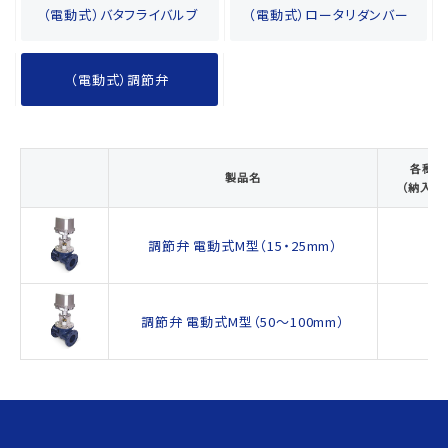
（電動式）バタフライバルブ
（電動式）ロータリダンバー
（電動式）調節弁
各種製
製品名
（納入図
調節弁 電動式M型（15・25mm）
調節弁 電動式M型（50～100mm）