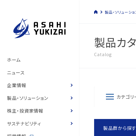
製品・ソリューショ
製品カタ
Catalog
トップメッセージ
管材システム事業
経営方針
サステナビリティマネジメント
管材システム事業
旭有機材の歴史
製品情報
製品カタログ
ソリューション
トップメッセージ
コーポレート・ガバナン
決算短信
株式の状況
旭有機材グループ
SDGsへの寄与
環境マネジメント
人的資本経営の推進
コーポレートガバナンス
ホーム
いて
サステナビリティ基本方
て
旭有機材の事業
樹脂事業
コーポレート・ガバナンス
事業と社会課題の関わり
樹脂事業
沿革
カタログ
お客様の声
お客様の声
事業等のリスク
有価証券報告書
株主還元
気候変動への取り組み
人権の尊重
ニュース
役員紹介
体制
役員紹介
会社概要
水処理・資源開発事業
業績ハイライト
E.環境
水処理・資源開発事業
図面・取扱説明書
導入事例
経営状況説明資料
株主総会
化学物質
健康経営
企業情報
役員報酬
8つのテーマ
役員報酬
カテゴリ
企業理念
お客様の声
IR資料室
S.社会
価格表
登録商標のご紹介
株主通信
定款・株式取扱規程
ゼロエミッションと汚染
労働安全衛生
製品・ソリューション
内部統制体制構築の基
環境マネジメントシステ
リスクマネジメント
役員紹介
株式情報
G.ガバナンス
耐薬品表
フェノール樹脂ってなぁ
中期経営計画
株式諸手続き・株券の
環境・安全報告書
保安防災
株主・投資家情報
取締役会の実効性評価
品質マネジメントシステ
コンプライアンス
国内・海外事業拠点
個人投資家の皆様へ
ニュース
統合報告書
電子公告
知的財産への投資
サステナビリティ
概要
製品群から探
内部統制体制の基本方
グループ会社一覧
IRニュース
営業拠点
お客様との公正・適切