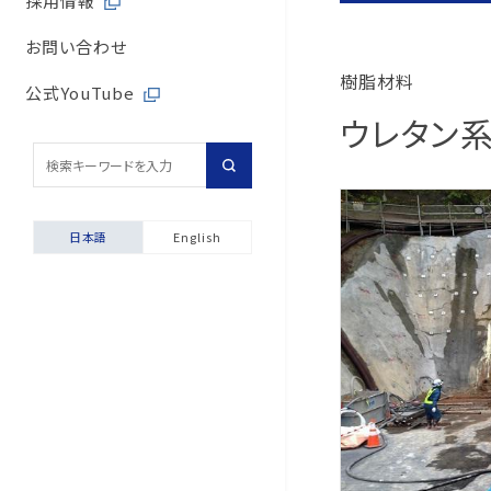
採用情報
取引先からの相談・通
内部統制体制
旭有機材の歴史
バルブサイジングソフト
取引先との公正・適切
お問い合わせ
取引先からの相談・通
樹脂材料
会社案内
安全データシート（SDS
地域社会への貢献
公式YouTube
ウレタン系
採用情報
配管診断
マルチステークホルダ
輸出貿易管理・該非判
自動発行サービス
日本語
English
お困りごと相談室
安全にご使用いただくた
製品保証について