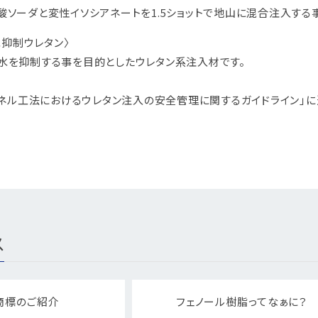
酸ソーダと変性イソシアネートを
1.5ショットで地山に混合注入す
水抑制ウレタン〉
水を抑制する事を目的としたウレタン系注入材です。
トンネル工法におけるウレタン注入の安全管理に関するガイドライン」に
ス
商標のご紹介
フェノール樹脂ってなぁに？