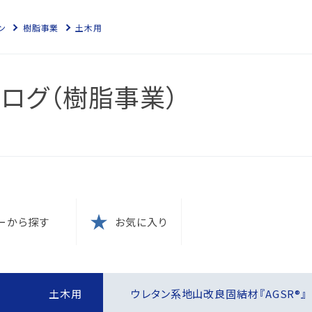
ン
樹脂事業
土木用
ログ（樹脂事業）
スにつ
につい
針
ーから探す
お気に入り
防止
本方針
ム認証
に？
電子化
の結果
ム認証
す
土木用
ウレタン系地山改良固結材『AGSR®』
針
な取引