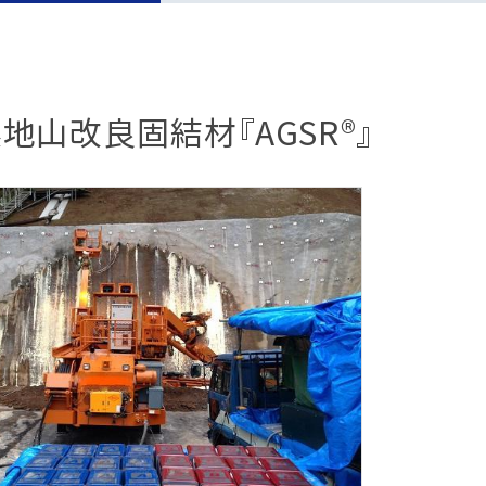
報制度
な取引
報制度
）
地山改良固結材『AGSR®』
ー方針
定書類
めに