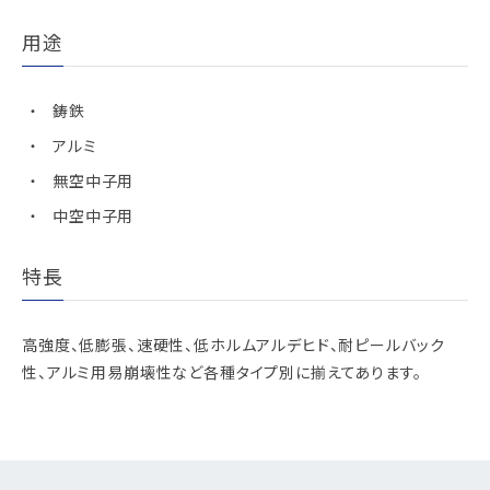
用途
鋳鉄
アルミ
無空中子用
中空中子用
特長
高強度、低膨張、速硬性、低ホルムアルデヒド、耐ピールバック
性、アルミ用易崩壊性など各種タイプ別に揃えてあります。