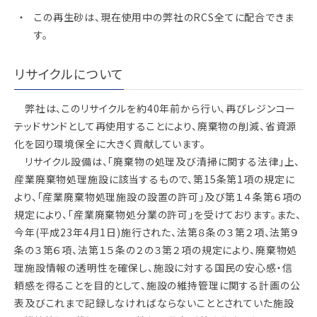
この再生砂は、現在使用中の弊社のRCS全てに配合できま
す。
リサイクルについて
弊社は、このリサイクルを約40年前から行い、再びレジンコー
テッドサンドとして再使用することにより、廃棄物の削減、省資源
化を図り環境保全に大きく貢献しています。
リサイクル設備は、「廃棄物の処理及び清掃に関する法律」上、
産業廃棄物処理施設に該当するもので、第15条第1項の規定に
より、「産業廃棄物処理施設の設置の許可」及び第１４条第６項の
規定により、「産業廃棄物処分業の許可」を受けております。また、
今年(平成23年4月1日)施行された、法第８条の３第２項、法第９
条の３第６項、法第１５条の２の３第２項の規定により、廃棄物処
理施設情報の透明性を確保し、施設に対する国民の安心感・信
頼感を得ることを目的として、施設の維持管理に関する計画の公
表及びこれまで記録しなければならないこととされていた施設