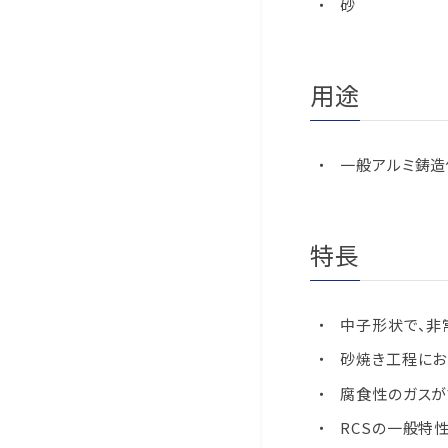
砂
用途
一般アルミ鋳造
特長
中子形状で、非
砂焼き工程にお
腐食性のガスが
RCSの一般特