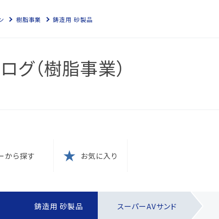
ン
樹脂事業
鋳造用 砂製品
ログ（樹脂事業）
スにつ
につい
針
ーから探す
お気に入り
防止
本方針
ム認証
に？
電子化
の結果
ム認証
す
鋳造用 砂製品
スーパーAVサンド
針
な取引