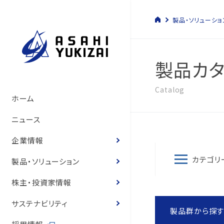
製品・ソリューショ
製品カタ
Catalog
トップメッセージ
管材システム事業
経営方針
サステナビリティマネジメント
管材システム事業
旭有機材の歴史
製品情報
製品カタログ
ソリューション
トップメッセージ
コーポレート・ガバナン
決算短信
株式の状況
旭有機材グループ
SDGsへの寄与
環境マネジメント
人的資本経営の推進
コーポレートガバナンス
ホーム
いて
サステナビリティ基本方
て
旭有機材の事業
樹脂事業
コーポレート・ガバナンス
事業と社会課題の関わり
樹脂事業
沿革
カタログ
お客様の声
お客様の声
事業等のリスク
有価証券報告書
株主還元
気候変動への取り組み
人権の尊重
ニュース
役員紹介
体制
役員紹介
会社概要
水処理・資源開発事業
業績ハイライト
E.環境
水処理・資源開発事業
図面・取扱説明書
導入事例
経営状況説明資料
株主総会
化学物質
健康経営
企業情報
役員報酬
8つのテーマ
役員報酬
カテゴリ
企業理念
お客様の声
IR資料室
S.社会
価格表
登録商標のご紹介
株主通信
定款・株式取扱規程
ゼロエミッションと汚染
労働安全衛生
製品・ソリューション
内部統制体制構築の基
環境マネジメントシステ
リスクマネジメント
役員紹介
株式情報
G.ガバナンス
耐薬品表
フェノール樹脂ってなぁ
中期経営計画
株式諸手続き・株券の
環境・安全報告書
保安防災
株主・投資家情報
取締役会の実効性評価
品質マネジメントシステ
コンプライアンス
国内・海外事業拠点
個人投資家の皆様へ
ニュース
統合報告書
電子公告
知的財産への投資
サステナビリティ
概要
製品群から探
内部統制体制の基本方
グループ会社一覧
IRニュース
営業拠点
お客様との公正・適切