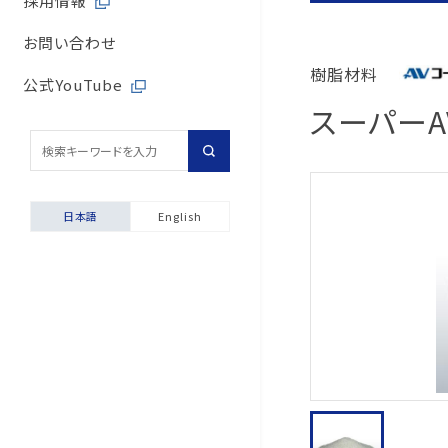
採用情報
取引先からの相談・通
内部統制体制
旭有機材の歴史
バルブサイジングソフト
取引先との公正・適切
お問い合わせ
取引先からの相談・通
樹脂材料
会社案内
安全データシート（SDS
地域社会への貢献
公式YouTube
スーパーA
採用情報
配管診断
マルチステークホルダ
輸出貿易管理・該非判
自動発行サービス
日本語
English
お困りごと相談室
安全にご使用いただくた
製品保証について