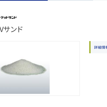
報制度
な取引
報制度
）
Vサンド
ー方針
定書類
詳細情
めに