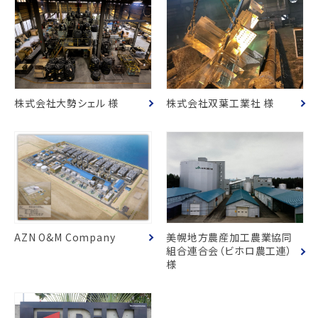
株式会社大勢シェル 様
株式会社双葉工業社 様
AZN O&M Company
美幌地方農産加工農業協同
組合連合会（ビホロ農工連）
様