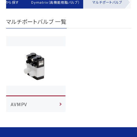
品群から探す
Dymatrix（高機能樹脂バルブ）
マルチポートバルブ
マルチポートバルブ 一覧
AVMPV