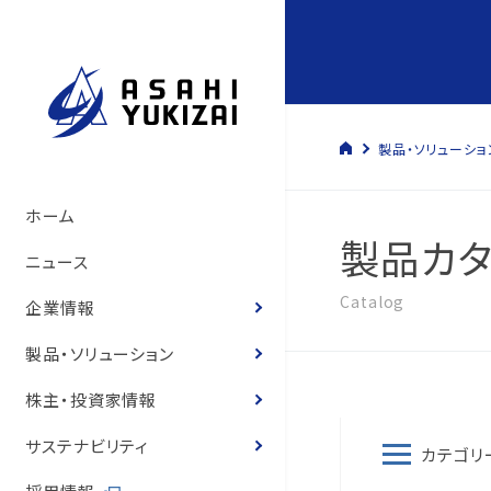
製品・ソリューショ
トップメッセージ
管材システム事業
経営方針
サステナビリティマネジメント
管材システム事業
旭有機材の歴史
製品情報
製品カタログ
ソリューション
トップメッセージ
コーポレート・ガバナン
決算短信
株式の状況
旭有機材グループ
SDGsへの寄与
環境マネジメント
人的資本経営の推進
コーポレートガバナンス
ホーム
製品カタ
いて
サステナビリティ基本方
て
旭有機材の事業
樹脂事業
コーポレート・ガバナンス
事業と社会課題の関わり
樹脂事業
沿革
カタログ
お客様の声
お客様の声
事業等のリスク
有価証券報告書
株主還元
気候変動への取り組み
人権の尊重
ニュース
役員紹介
体制
役員紹介
Catalog
会社概要
水処理・資源開発事業
業績ハイライト
E.環境
水処理・資源開発事業
図面・取扱説明書
導入事例
経営状況説明資料
株主総会
化学物質
健康経営
企業情報
役員報酬
8つのテーマ
役員報酬
企業理念
お客様の声
IR資料室
S.社会
価格表
登録商標のご紹介
株主通信
定款・株式取扱規程
ゼロエミッションと汚染
労働安全衛生
製品・ソリューション
内部統制体制構築の基
環境マネジメントシステ
リスクマネジメント
役員紹介
株式情報
G.ガバナンス
耐薬品表
フェノール樹脂ってなぁ
中期経営計画
株式諸手続き・株券の
環境・安全報告書
保安防災
株主・投資家情報
取締役会の実効性評価
品質マネジメントシステ
コンプライアンス
国内・海外事業拠点
個人投資家の皆様へ
ニュース
統合報告書
電子公告
知的財産への投資
サステナビリティ
カテゴリ
概要
内部統制体制の基本方
グループ会社一覧
IRニュース
営業拠点
お客様との公正・適切