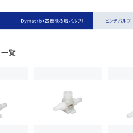
報制度
な取引
報制度
す
Dymatrix（高機能樹脂バルブ）
ピンチバルブ
）
ー方針
定書類
 一覧
めに