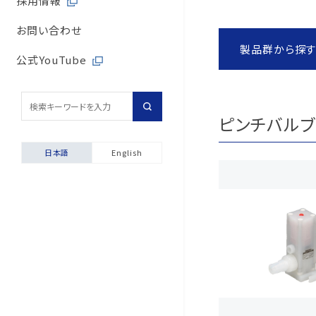
採用情報
取引先からの相談・通
内部統制体制
旭有機材の歴史
バルブサイジングソフト
取引先との公正・適切
お問い合わせ
取引先からの相談・通
製品群から探
会社案内
安全データシート（SDS
地域社会への貢献
公式YouTube
採用情報
配管診断
マルチステークホルダ
輸出貿易管理・該非判
ピンチバルブ
自動発行サービス
日本語
English
お困りごと相談室
安全にご使用いただくた
製品保証について