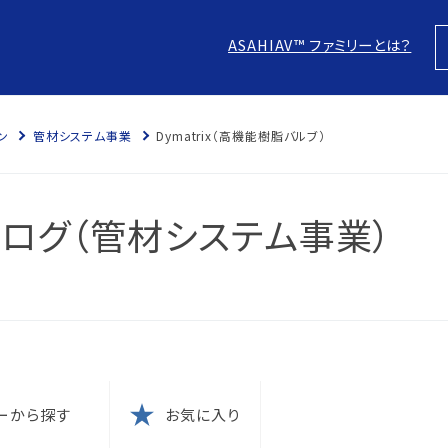
ASAHIAV™ ファミリーとは？
ン
管材システム事業
Dymatrix（高機能樹脂バルブ）
スにつ
につい
ログ（管材システム事業）
針
防止
本方針
ム認証
に？
電子化
の結果
ム認証
ーから探す
お気に入り
針
な取引