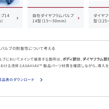
ブ14
自在ダイヤフラムバルブ
ダイヤフ
m）
14型（15～50mm）
型（125
ムバルブの耐食性について考える
ルブにおいてメインで接液する箇所は、
ボディ部分
、
ダイヤフラム部
おける流体とASAHIAV™ 製品パーツ材質を確認しながら、導入を
耐薬品表のダウンロード