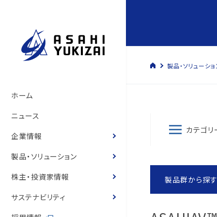
製品・ソリューショ
トップメッセージ
管材システム事業
経営方針
サステナビリティマネジメント
管材システム事業
旭有機材の歴史
製品情報
製品カタログ
ソリューション
トップメッセージ
コーポレート・ガバナン
決算短信
株式の状況
旭有機材グループ
SDGsへの寄与
環境マネジメント
人的資本経営の推進
コーポレートガバナンス
ホーム
いて
サステナビリティ基本方
て
旭有機材の事業
樹脂事業
コーポレート・ガバナンス
事業と社会課題の関わり
樹脂事業
沿革
カタログ
お客様の声
お客様の声
事業等のリスク
有価証券報告書
株主還元
気候変動への取り組み
人権の尊重
ニュース
役員紹介
体制
役員紹介
カテゴリ
会社概要
水処理・資源開発事業
業績ハイライト
E.環境
水処理・資源開発事業
図面・取扱説明書
導入事例
経営状況説明資料
株主総会
化学物質
健康経営
企業情報
役員報酬
8つのテーマ
役員報酬
企業理念
お客様の声
IR資料室
S.社会
価格表
登録商標のご紹介
株主通信
定款・株式取扱規程
ゼロエミッションと汚染
労働安全衛生
製品・ソリューション
内部統制体制構築の基
環境マネジメントシステ
リスクマネジメント
役員紹介
株式情報
G.ガバナンス
耐薬品表
フェノール樹脂ってなぁ
中期経営計画
株式諸手続き・株券の
環境・安全報告書
保安防災
株主・投資家情報
製品群から探
取締役会の実効性評価
品質マネジメントシステ
コンプライアンス
国内・海外事業拠点
個人投資家の皆様へ
ニュース
統合報告書
電子公告
知的財産への投資
サステナビリティ
概要
内部統制体制の基本方
グループ会社一覧
IRニュース
営業拠点
お客様との公正・適切