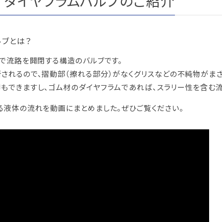
V™ ダイヤフラムバルブのご紹介
報制度
な取引
報制度
ルブとは？
）
）で流路を開閉する構造のバルブです。
ー方針
されるので、摺動部（擦れる部分）がなくグリスなどの不純物がまざ
定書類
もできますし、ゴム材のダイヤフラムであれば、スラリー性を含む
る液体の流れを動画にまとめました。ぜひご覧ください。
めに