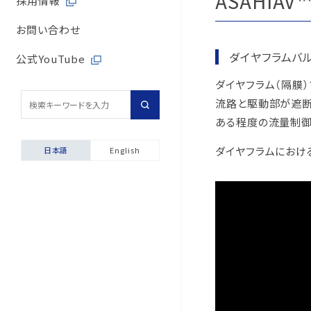
ASAHIA
採用情報
取引先からの相談・通
内部統制体制
旭有機材の歴史
バルブサイジングソフト
取引先との公正・適切
お問い合わせ
取引先からの相談・通
ダイヤフラムバ
会社案内
安全データシート（SDS
地域社会への貢献
公式YouTube
ダイヤフラム（隔膜
採用情報
配管診断
マルチステークホルダ
流路と駆動部が遮断
輸出貿易管理・該非判
ある程度の流量制御
自動発行サービス
ダイヤフラムにおけ
日本語
English
お困りごと相談室
安全にご使用いただくた
製品保証について