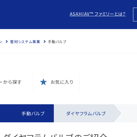
ASAHIAV™ ファミリーとは？
ン
管材システム事業
手動バルブ
スにつ
につい
針
ーから探す
お気に入り
防止
本方針
ム認証
に？
電子化
す
手動バルブ
ダイヤフラムバルブ
の結果
ム認証
針
な取引